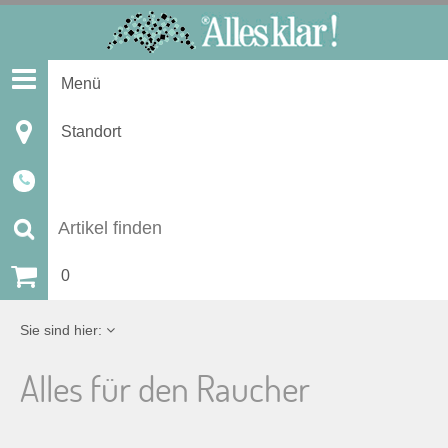
S
k
i
Menü
p
t
Standort
o
c
o
n
S
t
u
0
e
n
c
Sie sind hier:
t
h
Alles für den Raucher
e