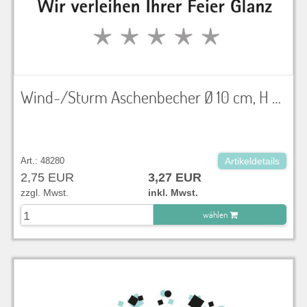
Wind-/Sturm Aschenbecher Ø 10 cm, H 6 cm
Art.: 48280
Artikeldetails
2,75 EUR
3,27 EUR
zzgl. Mwst.
inkl. Mwst.
wählen
zu Warenkorb hinzugefügt.