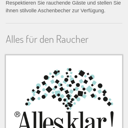
Respektieren Sie rauchende Gäste und stellen Sie
n
ihnen stilvolle Aschenbecher zur Verfügung.
n
a
Alles für den Raucher
c
h
: