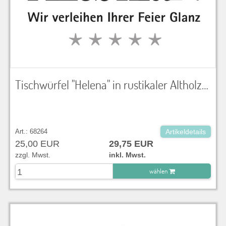
Tischwürfel "Helena" in rustikaler Altholzoptik LxBxH 40x40x42 cm
Art.: 68264
Artikeldetails
25,00 EUR
29,75 EUR
zzgl. Mwst.
inkl. Mwst.
wählen
zu Warenkorb hinzugefügt.