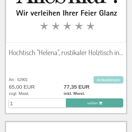
Hochtisch "Helena", rustikaler Holztisch in Altholzoptik mit 2 Edelstahlbeinen, LxBxH 180x90x110 cm, ohne Tischtuch zu verwenden
Art.: 62901
Artikeldetails
65,00 EUR
77,35 EUR
zzgl. Mwst.
inkl. Mwst.
wählen
zu Warenkorb hinzugefügt.