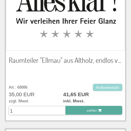
Raumteiler "Ellmau" aus Altholz, endlos verlängerbar, LxBxH 100x3x200 cm
Art.: 68886
Artikeldetails
35,00 EUR
41,65 EUR
zzgl. Mwst.
inkl. Mwst.
wählen
zu Warenkorb hinzugefügt.