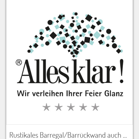
Rustikales Barregal/Barrückwand auch als Raumteiler geeignet, altweiß lackiert, aus alten Weinkisten inkl. Einlegebrettern, LxBxH 140x40x210 cm