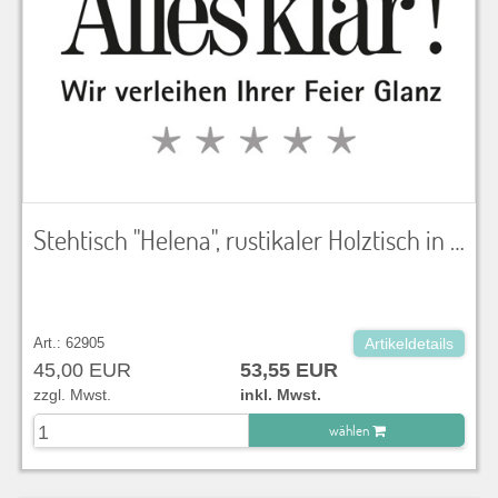
Stehtisch "Helena", rustikaler Holztisch in Altholzoptik mit 1 Edelstahlbein, LxBxH 90x90x110 cm, ohne Tischtuch zu verwenden
Art.: 62905
Artikeldetails
45,00 EUR
53,55 EUR
zzgl. Mwst.
inkl. Mwst.
wählen