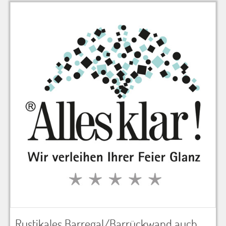
zu Warenkorb hinzugefügt.
Rustikales Barregal/Barrückwand auch als Raumteiler geeignet, naturbelassen, aus alten Weinkisten inkl. Einlegebrettern, LxBxH 140x40x210 cm