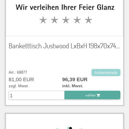
Banketttisch Justwood LxBxH 198x70x74 cm
Art.: 68877
Artikeldetails
81,00 EUR
96,39 EUR
zzgl. Mwst.
inkl. Mwst.
wählen
zu Warenkorb hinzugefügt.