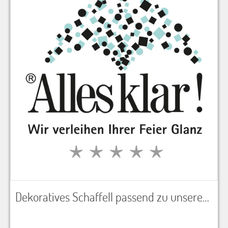
Dekoratives Schaffell passend zu unseren rustikalen Möbeln LxB 100x60 cm