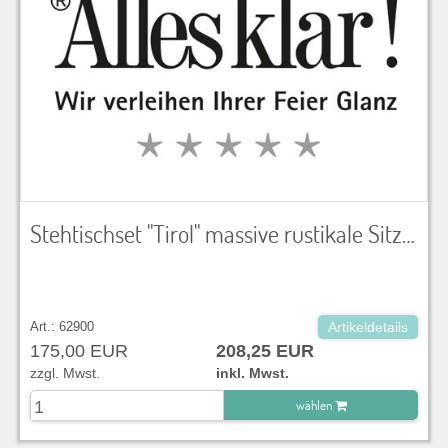
Stehtischset "Tirol" massive rustikale Sitzkombination aus Altholz für bis zu 6 Personen bestehend aus 1 x Tisch und 2 x Sitzbank LxBxH 120x170x125 cm Steh-/ Bartische
Art.: 62900
Artikeldetails
175,00 EUR
208,25 EUR
zzgl. Mwst.
inkl. Mwst.
wählen