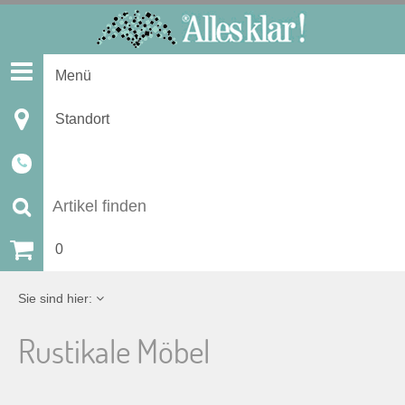
S
k
i
Menü
p
t
Standort
o
c
o
n
S
t
u
0
e
n
c
Sie sind hier:
t
h
Rustikale Möbel
e