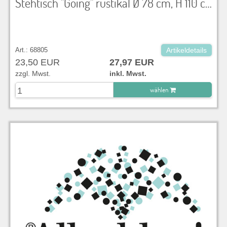
Stehtisch "Going" rustikal Ø 78 cm, H 110 cm, klappbar
Art.: 68805
Artikeldetails
23,50 EUR
27,97 EUR
zzgl. Mwst.
inkl. Mwst.
wählen
zu Warenkorb hinzugefügt.