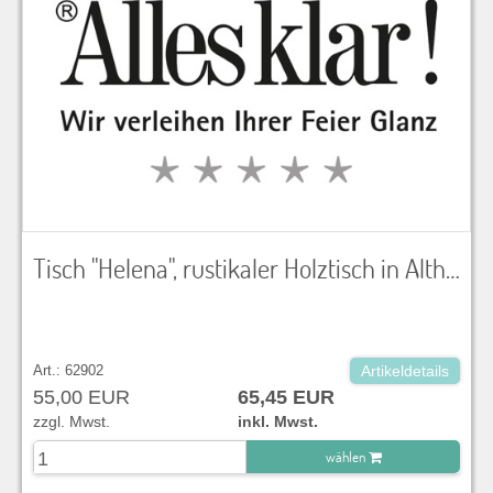
Tisch "Helena", rustikaler Holztisch in Altholzoptik mit 2 Gussfüßen in schwarz, LxBxH 180x90x70 cm, ohne Tischtuch zu verwenden
Art.: 62902
Artikeldetails
55,00 EUR
65,45 EUR
zzgl. Mwst.
inkl. Mwst.
wählen