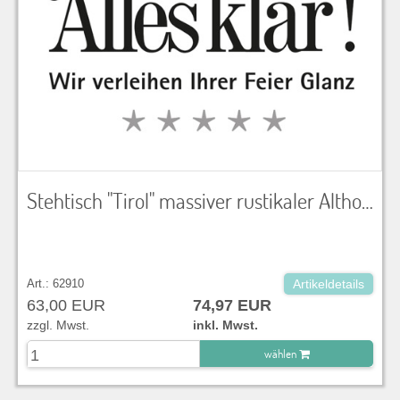
Stehtisch "Tirol" massiver rustikaler Altholztisch LxBxH 120x50x120 cm Steh-/ Bartische
Art.: 62910
Artikeldetails
63,00 EUR
74,97 EUR
zzgl. Mwst.
inkl. Mwst.
wählen