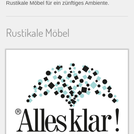
Rustikale Möbel für ein zünftiges Ambiente.
n
n
Rustikale Möbel
a
c
h
: