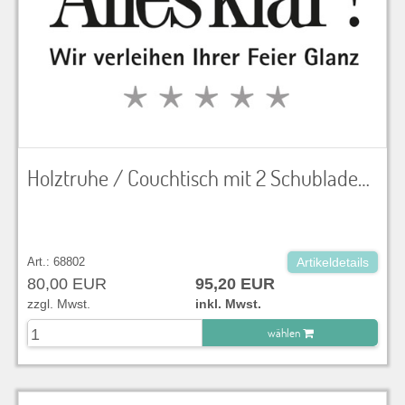
Holztruhe / Couchtisch mit 2 Schubladen LxBxH 94x58x42 cm
Art.: 68802
Artikeldetails
80,00 EUR
95,20 EUR
zzgl. Mwst.
inkl. Mwst.
wählen
zu Warenkorb hinzugefügt.