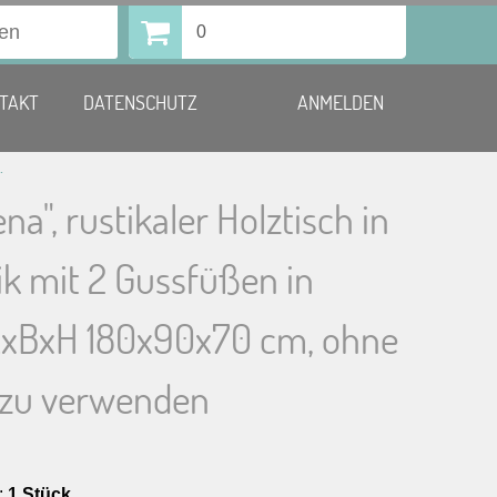
0
TAKT
DATENSCHUTZ
ANMELDEN
90x70 cm, ohne Tischtuch zu verwenden
na", rustikaler Holztisch in
ik mit 2 Gussfüßen in
LxBxH 180x90x70 cm, ohne
 zu verwenden
:
1 Stück