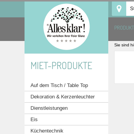
Skip
S
to
content
PRODUK
Sie sind h
MIET-PRODUKTE
Auf dem Tisch / Table Top
Dekoration & Kerzenleuchter
Dienstleistungen
Eis
Küchentechnik