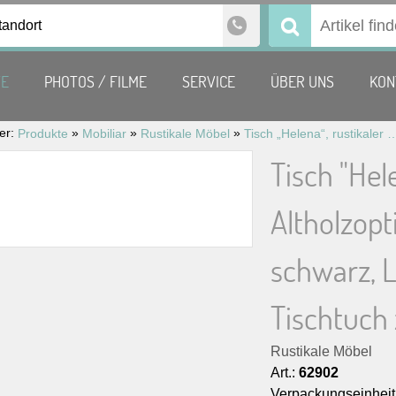
tandort
Suchen
nach:
TE
PHOTOS / FILME
SERVICE
ÜBER UNS
KON
ier:
»
»
»
Produkte
Mobiliar
Rustikale Möbel
Tisch „Helena“, rustikaler Holztisch in Altholzoptik mit 2 Gussfüßen in schwarz, LxBxH 180x
Tisch "Hele
Altholzopt
schwarz, 
Tischtuch
Rustikale Möbel
Art.:
62902
Verpackungseinheit