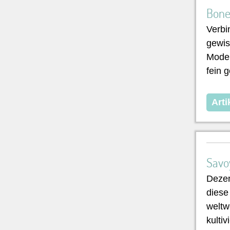
Bone
Verbi
gewis
Moder
fein 
Arti
Savo
Dezen
diese
weltw
kultiv