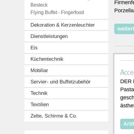
Firmenf
Besteck
Porzell
Flying Buffet - Fingerfood
Dekoration & Kerzenleuchter
weiter
Dienstleistungen
Eis
Küchentechnik
Acce
Mobiliar
DER K
Servier- und Buffetzubehör
Pasta-
Technik
gesc
Textilien
ästhe
Zelte, Schirme & Co.
Arti