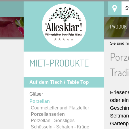
Skip
S
to
content
PRODUK
Sie sind h
Porz
MIET-PRODUKTE
Trad
Auf dem Tisch / Table Top
Erlesene
Gläser
oder ein
Porzellan
Geschir
Gourmetteller und Platzteller
Porzellanserien
Seltman
Porzellan - Sonstiges
Gartenpa
Schüsseln - Schalen - Krüge