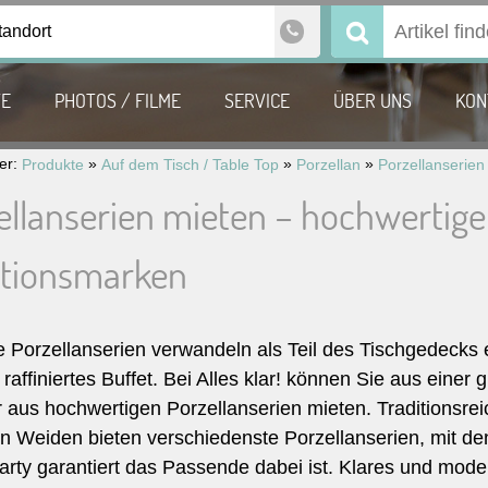
tandort
Suchen
nach:
TE
PHOTOS / FILME
SERVICE
ÜBER UNS
KON
ier:
»
»
»
Produkte
Auf dem Tisch / Table Top
Porzellan
Porzellanserien
ellanserien mieten – hochwertige
itionsmarken
 Porzellanserien verwandeln als Teil des Tischgedecks e
 raffiniertes Buffet. Bei Alles klar! können Sie aus ei
r aus hochwertigen Porzellanserien mieten. Traditionsr
n Weiden bieten verschiedenste Porzellanserien, mit de
rty garantiert das Passende dabei ist. Klares und moder