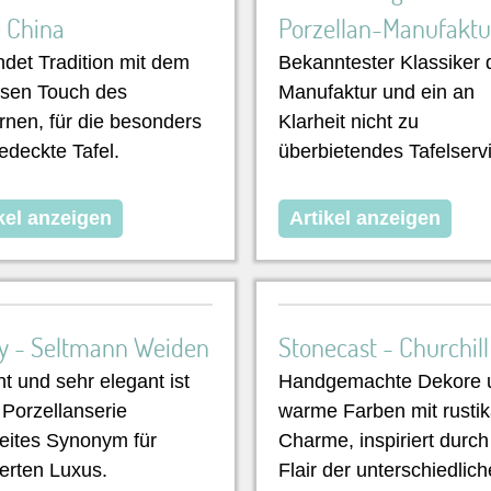
 China
Porzellan-Manufaktu
ndet Tradition mit dem
Bekanntester Klassiker 
sen Touch des
Manufaktur und ein an
nen, für die besonders
Klarheit nicht zu
gedeckte Tafel.
überbietendes Tafelserv
kel anzeigen
Artikel anzeigen
y - Seltmann Weiden
Stonecast - Churchill
t und sehr elegant ist
Handgemachte Dekore 
 Porzellanserie
warme Farben mit rusti
eites Synonym für
Charme, inspiriert durch
ierten Luxus.
Flair der unterschiedlic