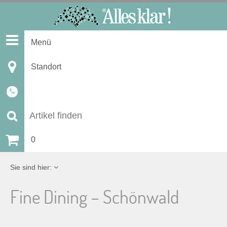
S
k
i
Menü
p
t
Standort
o
c
o
n
S
t
u
0
e
n
c
Sie sind hier:
t
h
Fine Dining – Schönwald
e