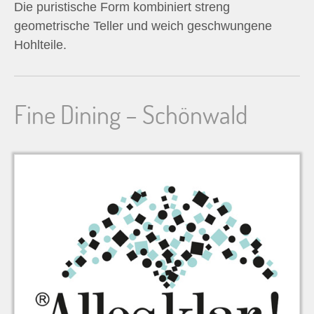
Die puristische Form kombiniert streng
n
geometrische Teller und weich geschwungene
Hohlteile.
n
a
Fine Dining – Schönwald
c
h
: