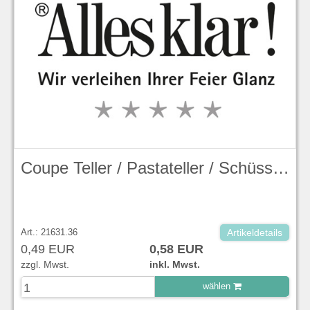
Coupe Teller / Pastateller / Schüssel (handmade), 24,8 cm, Evolve, Peppercorn Grey Stonecast - Churchill
Art.: 21631.36
Artikeldetails
0,49 EUR
0,58 EUR
zzgl. Mwst.
inkl. Mwst.
wählen