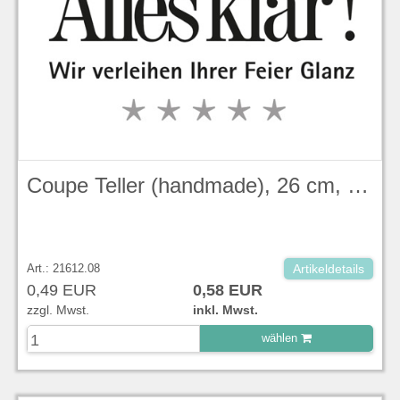
Coupe Teller (handmade), 26 cm, Evolve, Duck Egg Blue Stonecast - Churchill
Art.: 21612.08
Artikeldetails
0,49 EUR
0,58 EUR
zzgl. Mwst.
inkl. Mwst.
wählen
zu Warenkorb hinzugefügt.