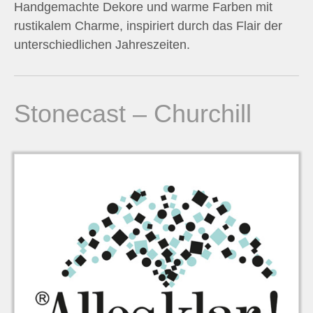
Handgemachte Dekore und warme Farben mit
n
rustikalem Charme, inspiriert durch das Flair der
unterschiedlichen Jahreszeiten.
n
a
Stonecast – Churchill
c
h
: