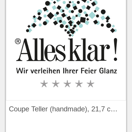
Coupe Teller (handmade), 21,7 cm, Evolve, Peppercorn Grey Stonecast - Churchill