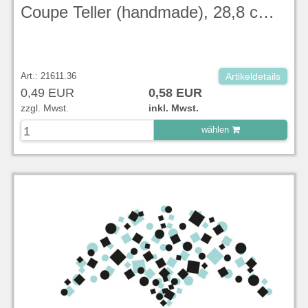
Coupe Teller (handmade), 28,8 cm, Evolve, Peppercorn Grey Stonecast - Churchill
Art.: 21611.36
Artikeldetails
0,49 EUR
0,58 EUR
zzgl. Mwst.
inkl. Mwst.
wählen
zu Warenkorb hinzugefügt.