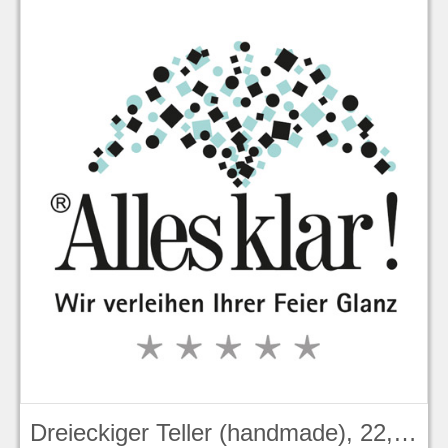
Dreieckiger Teller (handmade), 22,9 cm, Lotus, Duck Egg Blue Stonecast - Churchill