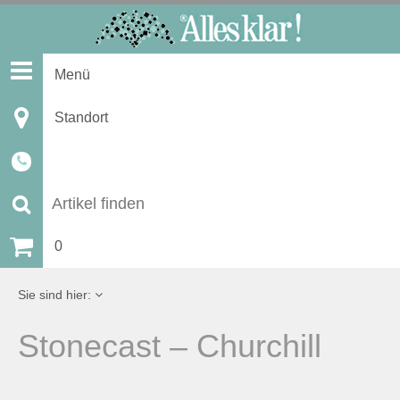
S
k
i
Menü
p
t
Standort
o
c
o
n
S
t
u
0
e
n
c
Sie sind hier:
t
h
Stonecast – Churchill
e