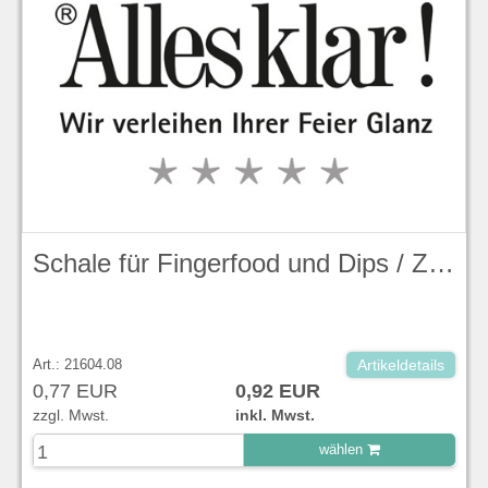
Schale für Fingerfood und Dips / Zuckerdose ohne Deckel, Duck Egg Blue, Stonecast - Churchill
Art.: 21604.08
Artikeldetails
0,77 EUR
0,92 EUR
zzgl. Mwst.
inkl. Mwst.
wählen