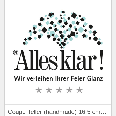
Coupe Teller (handmade) 16,5 cm, Evolve, Peppercorn Grey Stonecast - Churchill