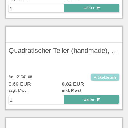
wählen
zu Warenkorb hinzugefügt.
Quadratischer Teller (handmade), tief, 26,8 cm, Duck Egg Blue Stonecast - Churchill
Art.: 21641.08
Artikeldetails
0,69 EUR
0,82 EUR
zzgl. Mwst.
inkl. Mwst.
wählen
zu Warenkorb hinzugefügt.