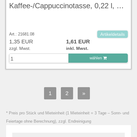
Kaffee-/Cappuccinotasse, 0,22 l, mit Untertasse, Duck Egg Blue, Stonecast – Churchill
Art.: 21681.08
Artikeldetails
1,35 EUR
1,61 EUR
zzgl. Mwst.
inkl. Mwst.
wählen
zu Warenkorb hinzugefügt.
1
2
»
* Preis pro Stück und Mieteinheit (1 Mieteinheit = 3 Tage – Sonn- und
Feiertage ohne Berechnung), zzgl. Endreinigung