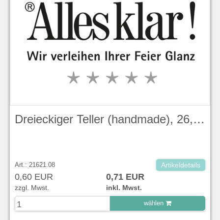
Dreieckiger Teller (handmade), 26,5 cm, Lotus, Duck Egg Blue Stonecast - Churchill
Art.: 21621.08
Artikeldetails
0,60 EUR
0,71 EUR
zzgl. Mwst.
inkl. Mwst.
wählen