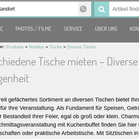
tandort
Suchen
nach:
TE
PHOTOS / FILME
SERVICE
ÜBER UNS
KON
ier:
»
»
»
Produkte
Mobiliar
Tische
Diverse Tische
chiedene Tische mieten – Diverse 
genheit
reit gefächertes Sortiment an diversen Tischen bietet 
für Ihre Veranstaltung. Als Fundament für Speisen, Getr
r Bestandteil Ihrer Feier, egal ob groß oder klein. Char
hmittagsveranstaltung mit Kuchenbuffet finden Sie hier eb
schaften oder praktische Arbeitstische. Mit Sitztische