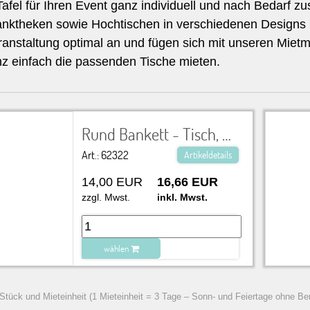
Tafel für Ihren Event ganz individuell und nach Bedarf
nktheken sowie Hochtischen in verschiedenen Designs p
ranstaltung optimal an und fügen sich mit unseren Miet
nz einfach die passenden Tische mieten.
Rund Bankett - Tisch, Ø 160 cm für 7-9 Personen (nicht ohne Tischtuch zu verwenden)
Art.: 62322
Artikeldetails
14,00 EUR
16,66 EUR
zzgl. Mwst.
inkl. Mwst.
wählen
zu Warenkorb hinzugefügt.
 Stück und Mieteinheit (1 Mieteinheit = 3 Tage – Sonn- und Feiertage ohne Be