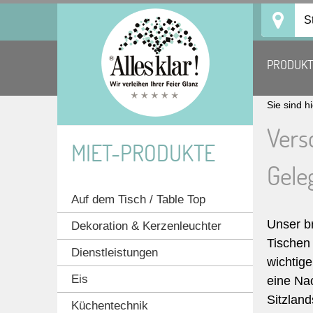
Skip
S
to
content
PRODUK
Sie sind h
Vers
MIET-PRODUKTE
Gele
Auf dem Tisch / Table Top
Unser b
Dekoration & Kerzenleuchter
Tischen 
Dienstleistungen
wichtige
Eis
eine Nac
Sitzland
Küchentechnik