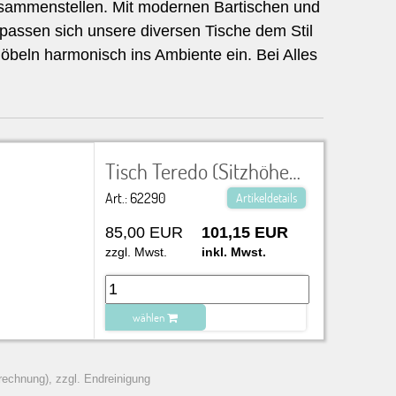
 zusammenstellen. Mit modernen Bartischen und
assen sich unsere diversen Tische dem Stil
möbeln harmonisch ins Ambiente ein. Bei Alles
Tisch Teredo (Sitzhöhe) Gerüstbohlenholz (Massiv), Gestell aus Rohstahl, anthrazit lackiert, Gestell klappbar
Art.: 62290
Artikeldetails
85,00 EUR
101,15 EUR
zzgl. Mwst.
inkl. Mwst.
wählen
zu Warenkorb hinzugefügt.
rechnung), zzgl. Endreinigung