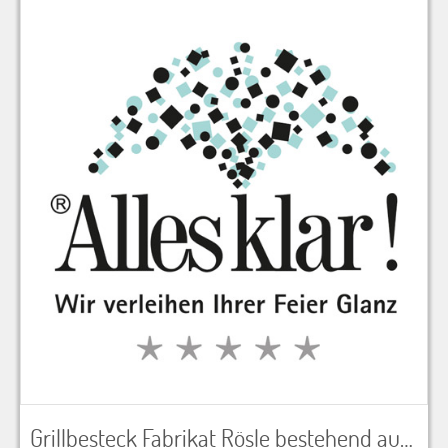
n
n
a
c
h
:
Grillbesteck Fabrikat Rösle bestehend aus BBQ Wender, Zange und Grillpinsel