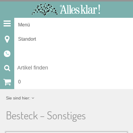
S
k
i
Menü
p
t
Standort
o
c
o
n
S
t
u
0
e
n
c
Sie sind hier:
t
h
Besteck – Sonstiges
e