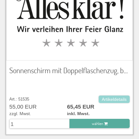
Sonnenschirm mit Doppelflaschenzug, beige 3x3 m, Stamm Hartholz, Bespannung impräg. Olefingewebe, inkl. Betonsockel
Art.: 51535
Artikeldetails
55,00 EUR
65,45 EUR
zzgl. Mwst.
inkl. Mwst.
wählen