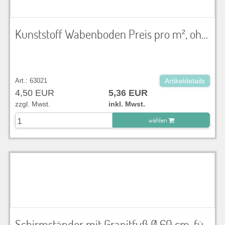
Kunststoff Wabenboden Preis pro m², ohne Vertragen und Verlegen
Art.: 63021
Artikeldetails
4,50 EUR
5,36 EUR
zzgl. Mwst.
inkl. Mwst.
wählen
zu Warenkorb hinzugefügt.
Schirmständer mit Granitfuß Ø 60 cm, für Stämme bis Ø 48 mm, grau, rollbar, geeignet für Sonnenschirm mit Doppelflaschenzug Sonnenschirme & Zelte