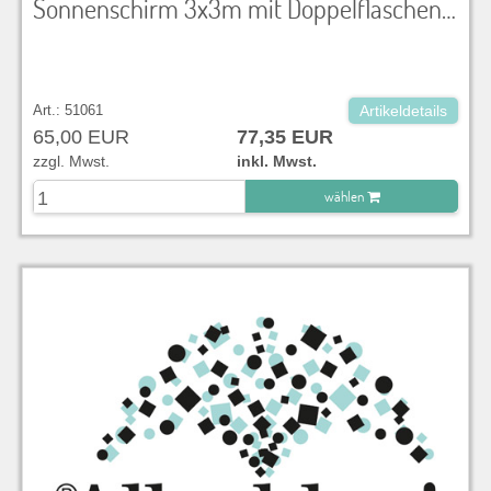
Sonnenschirm 3x3m mit Doppelflaschenzug Höhe 2,85 m, Aluminium, Bespannung imprägniertes Olefingewebe, natur, inkl. Ständer
Art.: 51061
Artikeldetails
65,00 EUR
77,35 EUR
zzgl. Mwst.
inkl. Mwst.
wählen
zu Warenkorb hinzugefügt.