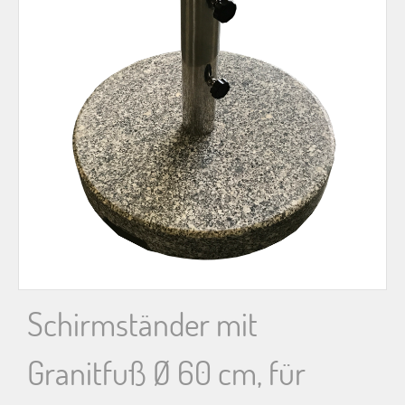
n
n
a
c
h
:
Schirmständer mit
Granitfuß Ø 60 cm, für