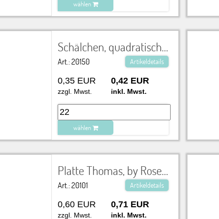
wählen
zu Warenkorb hinzugefügt.
Schälchen, quadratisch LxBxH 15x15x5 cm
Art.: 20150
Artikeldetails
0,35 EUR
0,42 EUR
zzgl. Mwst.
inkl. Mwst.
wählen
zu Warenkorb hinzugefügt.
Platte Thomas, by Rosenthal, Serie 'no:limit' 29x19 cm
Art.: 20101
Artikeldetails
0,60 EUR
0,71 EUR
zzgl. Mwst.
inkl. Mwst.