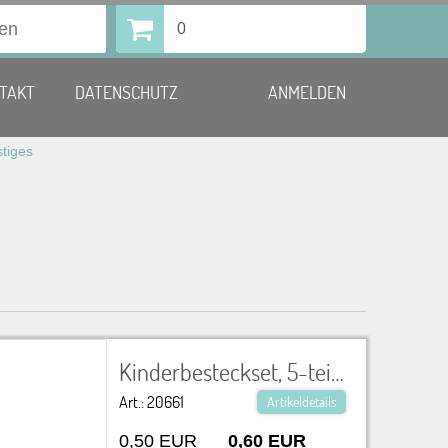
0
TAKT
DATENSCHUTZ
ANMELDEN
stiges
Kinderbesteckset, 5-teilig bestehend aus einem bunten Teller, 21 cm und 4-teiligem Besteckset
Art.: 20661
Artikeldetails
0,50 EUR
0,60 EUR