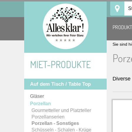
Skip
S
to
content
PRODUK
Sie sind h
Porz
MIET-PRODUKTE
Diverse
Auf dem Tisch / Table Top
Gläser
Porzellan
Gourmetteller und Platzteller
Porzellanserien
Porzellan - Sonstiges
Schüsseln - Schalen - Krüge