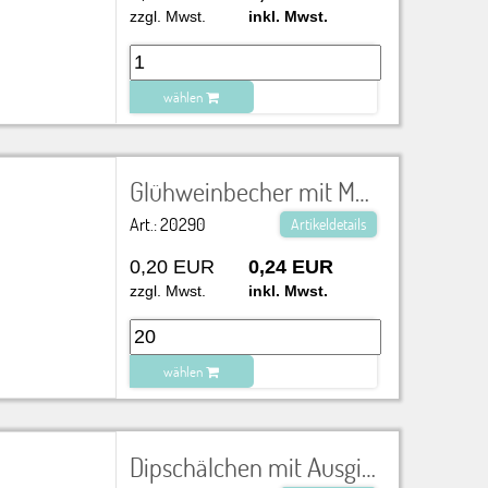
zzgl. Mwst.
inkl. Mwst.
wählen
zu Warenkorb hinzugefügt.
Glühweinbecher mit Motiv und Foto, orange und mittelrot 0,20 l
Art.: 20290
Artikeldetails
0,20 EUR
0,24 EUR
zzgl. Mwst.
inkl. Mwst.
wählen
zu Warenkorb hinzugefügt.
Dipschälchen mit Ausgießer