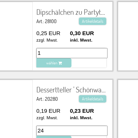
zu Warenkorb hinzugefügt.
Dipschälchen zu Partyteller Ø 7 cm
Art.: 28100
Artikeldetails
0,25 EUR
0,30 EUR
zzgl. Mwst.
inkl. Mwst.
wählen
zu Warenkorb hinzugefügt.
Dessertteller ' Schönwald' Ø 19 cm
Art.: 20280
Artikeldetails
0,19 EUR
0,23 EUR
zzgl. Mwst.
inkl. Mwst.