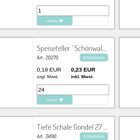
wählen
zu Warenkorb hinzugefügt.
Speiseteller ' Schönwald ' Ø 26 cm
Art.: 20270
Artikeldetails
0,19 EUR
0,23 EUR
zzgl. Mwst.
inkl. Mwst.
wählen
zu Warenkorb hinzugefügt.
Tiefe Schale Gondel 27 cm
Art.: 24190
Artikeldetails