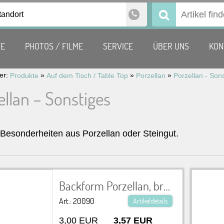
tandort
Suchen
nach:
TE
PHOTOS / FILME
SERVICE
ÜBER UNS
KON
ier:
»
»
»
Produkte
Auf dem Tisch / Table Top
Porzellan
Porzellan - Son
ellan – Sonstiges
 Besonderheiten aus Porzellan oder Steingut.
Backform Porzellan, braun, oval LxBxH 22x12x4 cm
Art.: 20090
Artikeldetails
3,00 EUR
3,57 EUR