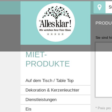
Skip
S
to
content
PRODU
Sie sind h
MIET-
PRODUKTE
Auf dem Tisch / Table Top
Dekoration & Kerzenleuchter
Dienstleistungen
* Preis pro
Eis