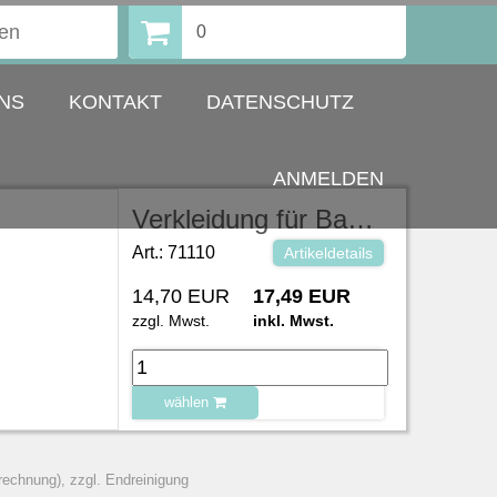
0
NS
KONTAKT
DATENSCHUTZ
ANMELDEN
Verkleidung für Bankett-Tisch, Kunststoff
Art.: 71110
Artikeldetails
14,70 EUR
17,49 EUR
zzgl. Mwst.
inkl. Mwst.
wählen
zu Warenkorb hinzugefügt.
rechnung), zzgl. Endreinigung