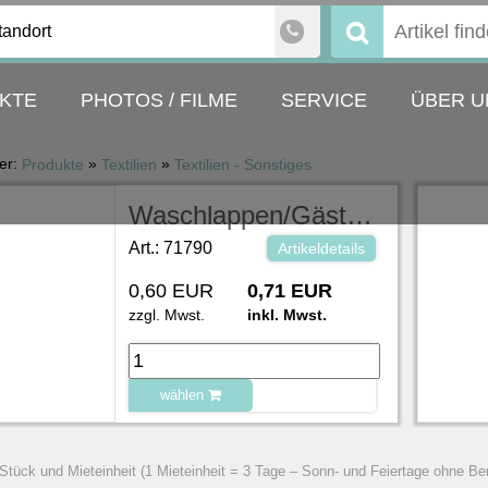
tandort
Suchen
nach:
KTE
PHOTOS / FILME
SERVICE
ÜBER U
ier:
»
»
Produkte
Textilien
Textilien - Sonstiges
Waschlappen/Gästehandtuch
Art.: 71790
Artikeldetails
0,60 EUR
0,71 EUR
zzgl. Mwst.
inkl. Mwst.
wählen
zu Warenkorb hinzugefügt.
 Stück und Mieteinheit (1 Mieteinheit = 3 Tage – Sonn- und Feiertage ohne Be