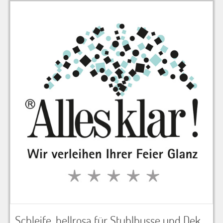
zu Warenkorb hinzugefügt.
Schleife, hellrosa für Stuhlhusse und Dekoration