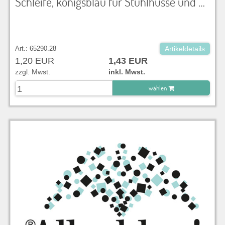
Schleife, königsblau für Stuhlhusse und Dekoration
Art.: 65290.28
Artikeldetails
1,20 EUR
1,43 EUR
zzgl. Mwst.
inkl. Mwst.
wählen
zu Warenkorb hinzugefügt.