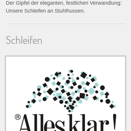
Der Gipfel der eleganten, festlichen Verwandlung:
n
Unsere Schleifen an Stuhlhussen.
n
a
Schleifen
c
h
: