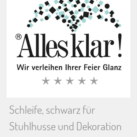
n
n
a
c
h
:
Schleife, schwarz für
Stuhlhusse und Dekoration