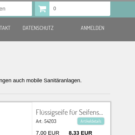
0
TAKT
DATENSCHUTZ
ANMELDEN
ngen auch mobile Sanitäranlagen.
Flüssigseife für Seifenspender, 500ml wird nach Verbrauch berechnet Sanitärtechnik
Art.: 54203
Artikeldetails
7,00 EUR
8,33 EUR