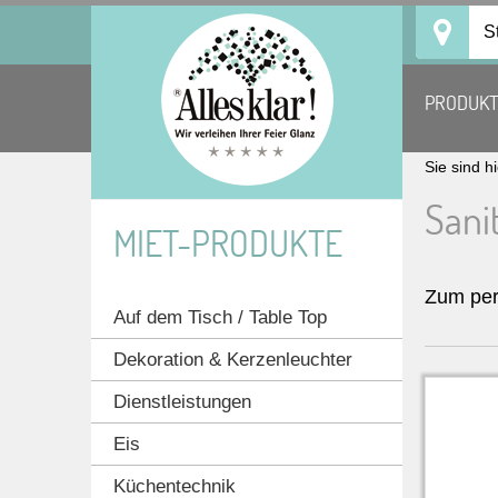
Skip
S
to
content
PRODUK
Sie sind h
Sani
MIET-PRODUKTE
Zum per
Auf dem Tisch / Table Top
Dekoration & Kerzenleuchter
Dienstleistungen
Eis
Küchentechnik