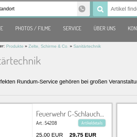
tandort
Suchen
nach:
TE
PHOTOS / FILME
SERVICE
ÜBER UNS
KON
ier:
»
»
Produkte
Zelte, Schirme & Co.
Sanitärtechnik
tärtechnik
fekten Rundum-Service gehören bei großen Veranstaltu
Feuerwehr C-Schlauch zum Ableiten von Abwasser, inkl. 2 Kupplungen Durchmesser 6-8 cm, L 20 m Sanitärtechnik
Art.: 54208
Artikeldetails
25,00 EUR
29,75 EUR