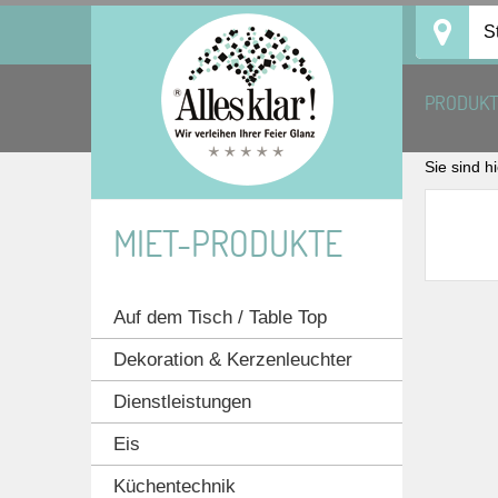
Skip
S
to
content
PRODUK
Sie sind h
MIET-PRODUKTE
Auf dem Tisch / Table Top
Dekoration & Kerzenleuchter
Dienstleistungen
Eis
Küchentechnik