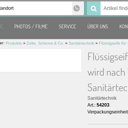
tandort
Suchen
nach:
TE
PHOTOS / FILME
SERVICE
ÜBER UNS
KON
ier:
»
»
»
Produkte
Zelte, Schirme & Co.
Sanitärtechnik
Flüssigsei
wird nach
Sanitärte
Sanitärtechnik
Art.:
54203
Verpackungseinheit