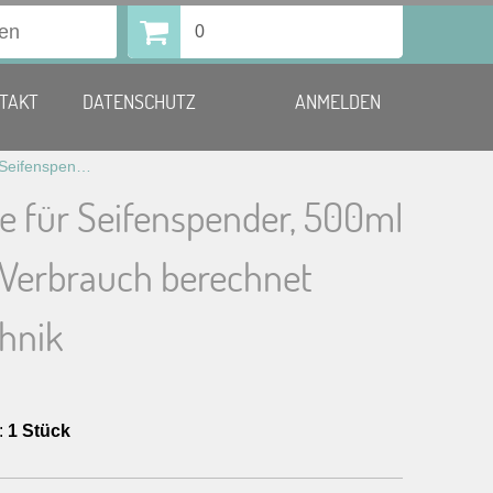
0
TAKT
DATENSCHUTZ
ANMELDEN
Flüssigseife für Seifenspender, 500ml wird nach Verbrauch berechnet Sanitärtechnik
fe für Seifenspender, 500ml
 Verbrauch berechnet
chnik
:
1 Stück