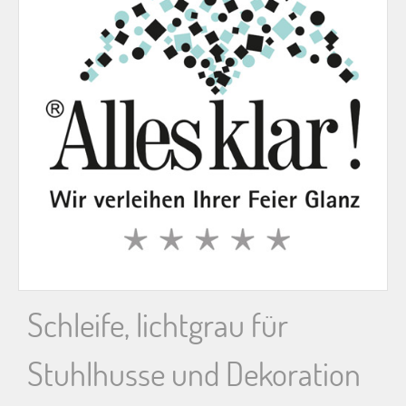
n
n
a
c
h
:
Schleife, lichtgrau für
Stuhlhusse und Dekoration