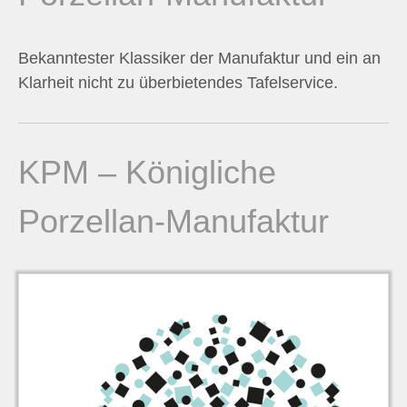
n
Bekanntester Klassiker der Manufaktur und ein an
n
Klarheit nicht zu überbietendes Tafelservice.
a
c
KPM – Königliche
h
Porzellan-Manufaktur
: