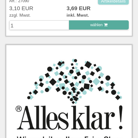
Art.: 27090
Artikeldetails
3,10 EUR
3,69 EUR
zzgl. Mwst.
inkl. Mwst.
wählen
zu Warenkorb hinzugefügt.