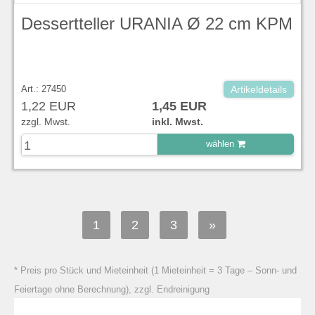
Dessertteller URANIA Ø 22 cm KPM
Art.: 27450
Artikeldetails
1,22 EUR
1,45 EUR
zzgl. Mwst.
inkl. Mwst.
wählen
zu Warenkorb hinzugefügt.
1
2
3
»
* Preis pro Stück und Mieteinheit (1 Mieteinheit = 3 Tage – Sonn- und
Feiertage ohne Berechnung), zzgl. Endreinigung