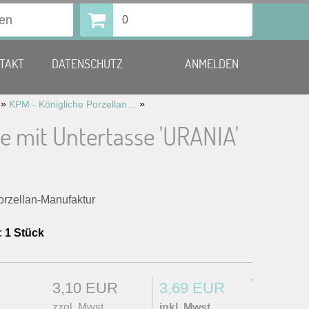
0
TAKT
DATENSCHUTZ
ANMELDEN
»
»
KPM - Königliche Porzellan-Manufaktur
e mit Untertasse 'URANIA'
orzellan-Manufaktur
:
1 Stück
*
3,10 EUR
3,69 EUR
zzgl. Mwst.
inkl. Mwst.