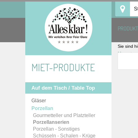
Skip
S
to
content
PRODUK
Sie sind h
MIET-PRODUKTE
Auf dem Tisch / Table Top
Gläser
Porzellan
Gourmetteller und Platzteller
Porzellanserien
Porzellan - Sonstiges
Schüsseln - Schalen - Krüge