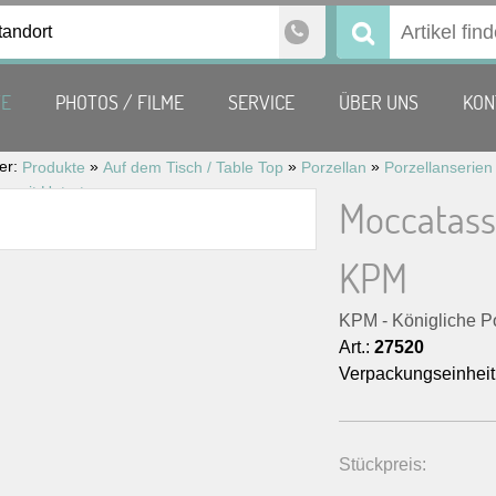
tandort
Suchen
nach:
TE
PHOTOS / FILME
SERVICE
ÜBER UNS
KON
ier:
»
»
»
Produkte
Auf dem Tisch / Table Top
Porzellan
Porzellanserien
Moccatasse mit Untertasse ‚URANIA‘ KPM
Moccatass
KPM
KPM - Königliche P
Art.:
27520
Verpackungseinheit
Stückpreis: