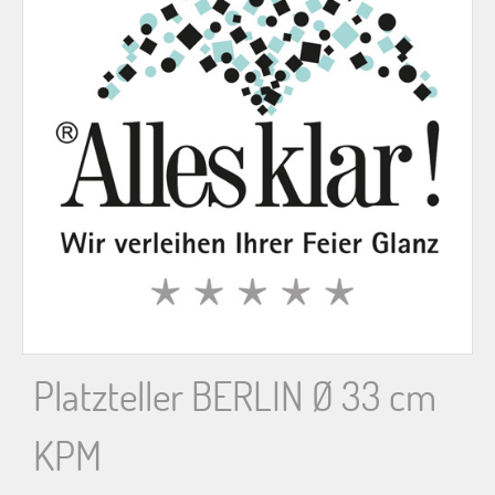
n
n
a
c
h
:
Platzteller BERLIN Ø 33 cm
KPM