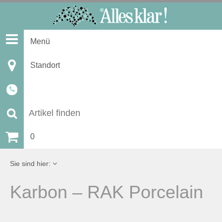
S
k
i
Menü
p
t
Standort
o
c
o
n
S
t
u
0
e
n
c
Sie sind hier:
t
h
Karbon – RAK Porcelain
e