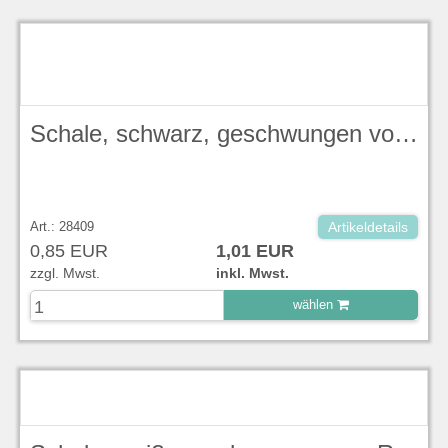
zu Warenkorb hinzugefügt.
Schale, schwarz, geschwungen von RAK Porcelain / Serie Karbon, Länge 25 cm, Höhe 4,5 cm, Tiefe 21 cm, 750 ml
Art.: 28409
Artikeldetails
0,85 EUR
1,01 EUR
zzgl. Mwst.
inkl. Mwst.
wählen
zu Warenkorb hinzugefügt.