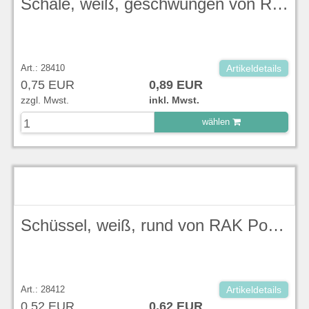
Schale, weiß, geschwungen von RAK Porcelain, Länge 25 cm, Höhe 4,5 cm, Tiefe 21 cm, 750 ml
Art.: 28410
Artikeldetails
0,75 EUR
0,89 EUR
zzgl. Mwst.
inkl. Mwst.
wählen
zu Warenkorb hinzugefügt.
Schüssel, weiß, rund von RAK Porcelain, Ø 16 cm, Höhe 6,5 cm, 580 ml
Art.: 28412
Artikeldetails
0,52 EUR
0,62 EUR