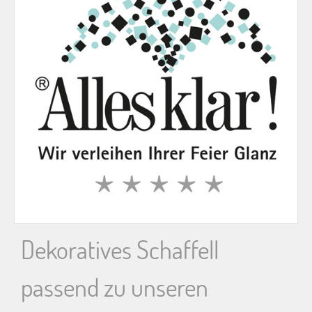
n
n
a
c
h
:
Dekoratives Schaffell
passend zu unseren