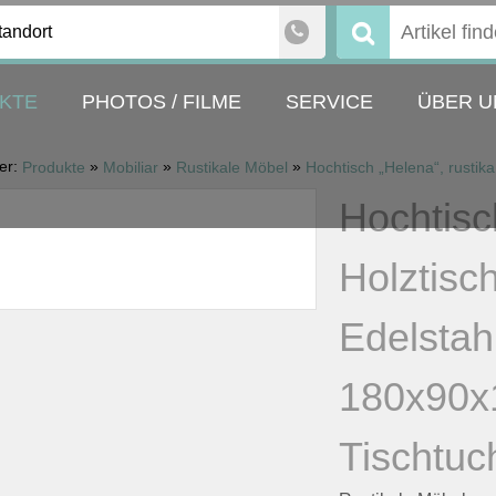
tandort
Suchen
nach:
KTE
PHOTOS / FILME
SERVICE
ÜBER U
ier:
»
»
»
Produkte
Mobiliar
Rustikale Möbel
Hochtisch
Hochtisc
Holztisch
Edelstah
180x90x
Tischtuc