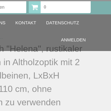
0
NS
KONTAKT
DATENSCHUTZ
 „Helena“, rustikaler Holztisch in Altholzoptik mit 2 Edelstahlbeinen, LxBxH 180x90x110 cm, ohne Tischtuch zu verwenden
ANMELDEN
h "Helena", rustikaler
 in Altholzoptik mit 2
lbeinen, LxBxH
110 cm, ohne
h zu verwenden