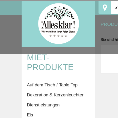
Skip
S
to
content
PRODU
Sie sind h
MIET-
PRODUKTE
Auf dem Tisch / Table Top
Dekoration & Kerzenleuchter
Dienstleistungen
Eis