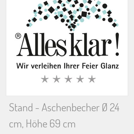
n
n
a
c
h
:
Stand - Aschenbecher Ø 24
cm, Höhe 69 cm