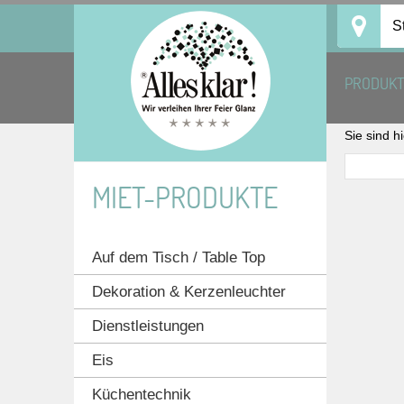
Skip
S
to
content
PRODUK
Sie sind h
MIET-PRODUKTE
Auf dem Tisch / Table Top
Dekoration & Kerzenleuchter
Dienstleistungen
Eis
Küchentechnik