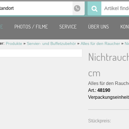
tandort
Suchen
nach:
TE
PHOTOS / FILME
SERVICE
ÜBER UNS
KON
ier:
»
»
»
Produkte
Servier- und Buffetzubehör
Alles für den Raucher
Nichtrauc
cm
Alles für den Rauch
Art.:
48190
Verpackungseinheit
Stückpreis: