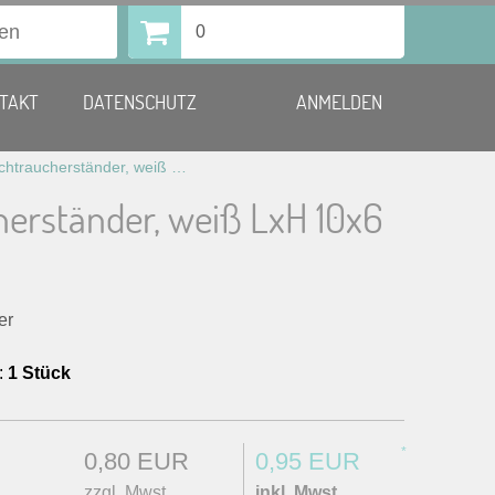
0
TAKT
DATENSCHUTZ
ANMELDEN
Nichtraucherständer, weiß LxH 10×6 cm
herständer, weiß LxH 10x6
er
:
1 Stück
*
0,80 EUR
0,95 EUR
zzgl. Mwst.
inkl. Mwst.