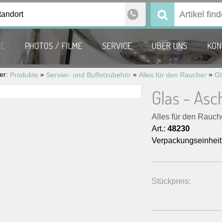
tandort
Suchen
nach:
TE
PHOTOS / FILME
SERVICE
ÜBER UNS
KON
ier:
»
»
»
Produkte
Servier- und Buffetzubehör
Alles für den Raucher
Glas - As
Alles für den Rauch
Art.:
48230
Verpackungseinheit
Stückpreis: