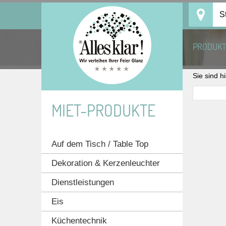
Skip
S
to
content
PRODUK
Sie sind h
MIET-PRODUKTE
Auf dem Tisch / Table Top
Dekoration & Kerzenleuchter
Dienstleistungen
Eis
Küchentechnik