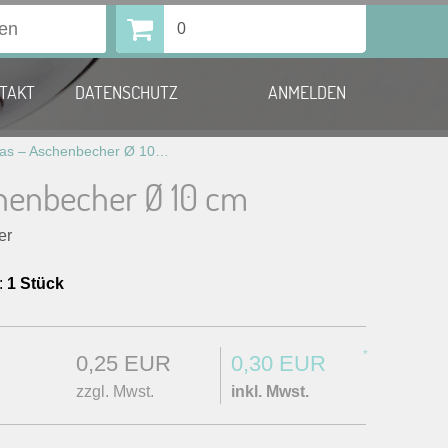
0
TAKT
DATENSCHUTZ
ANMELDEN
Glas – Aschenbecher Ø 10 cm
chenbecher Ø 10 cm
er
:
1 Stück
*
0,25 EUR
0,30 EUR
zzgl. Mwst.
inkl. Mwst.