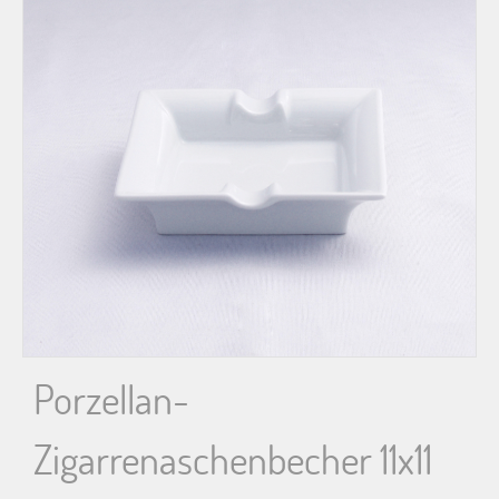
n
n
a
c
h
:
Porzellan-
Zigarrenaschenbecher 11x11