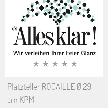
n
n
a
c
h
:
Platzteller ROCAILLE Ø 29
cm KPM