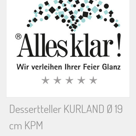
n
n
a
c
h
:
Dessertteller KURLAND Ø 19
cm KPM