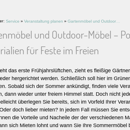
ier:
»
»
Service
Veranstaltung planen
Gartenmöbel und Outdoor-Möbel – Polyrattan und andere Materialien für Feste im Freien
enmöbel und Outdoor-Möbel – Po
ialien für Feste im Freien
t das erste Frühjahrslüftchen, zieht es fleißige Gärtn
der hergerichtet werden. Schließlich soll hier im Grüne
den. Sobald sich der Sommer ankündigt, finden viele Vera
ch, dann wieder unter freiem Himmel statt. Doch nicht je
ielleicht überlegen Sie bereits, sich im Vorfeld Ihrer V
Oder doch lieber mieten? In jedem Fall müssen Sie entsc
hnen die Vorteile und Nacheile der der verschiedenen M
ann sich Mieten lohnt und wann Sie Ihre Sommermöbel b