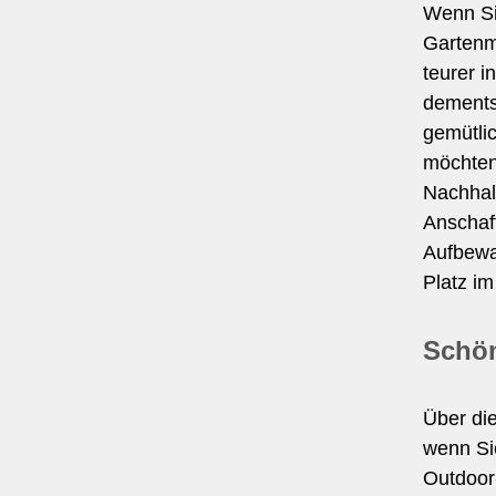
Wenn Si
Gartenmö
teurer i
dementsp
gemütlic
möchten.
Nachhalt
Anschaf
Aufbewa
Platz i
Schön
Über di
wenn Sie
Outdoor-