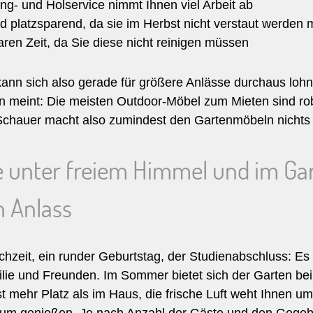
ing- und Holservice nimmt Ihnen viel Arbeit ab
nd platzsparend, da sie im Herbst nicht verstaut werden
aren Zeit, da Sie diese nicht reinigen müssen
kann sich also gerade für größere Anlässe durchaus loh
en meint: Die meisten Outdoor-Möbel zum Mieten sind rob
 Schauer macht also zumindest den Gartenmöbeln nichts
e unter freiem Himmel und im Ga
n Anlass
hzeit, ein runder Geburtstag, der Studienabschluss: Es 
ilie und Freunden. Im Sommer bietet sich der Garten be
t mehr Platz als im Haus, die frische Luft weht Ihnen 