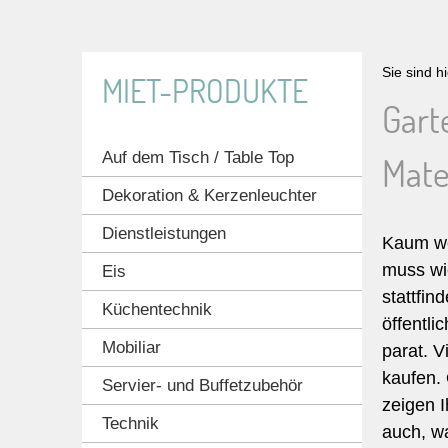
Sie sind h
MIET-PRODUKTE
Gart
Auf dem Tisch / Table Top
Mater
Dekoration & Kerzenleuchter
Dienstleistungen
Kaum weh
muss wie
Eis
stattfin
Küchentechnik
öffentli
Mobiliar
parat. V
kaufen. 
Servier- und Buffetzubehör
zeigen I
Technik
auch, w