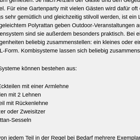
rum genießen. Je nach Anzahl der Gäste und den Gegeb
l. Für eine Gartenparty mit vielen Gästen wird dafür oft
gs sehr gemütlich und gleichzeitig stilvoll werden, ist 
egeleichtem Polyrattan geben Outdoor-Veranstaltungen au
ensystem sind sie außerdem besonders praktisch. Bei 
genheiten beliebig zusammenstellen: ein kleines oder ei
 L-Form. Kombisysteme lassen sich beliebig zusammenste
Systeme können bestehen aus:
ckteilen mit einer Armlehne
len mit 2 Lehnen
teil mit Rückenlehne
zer oder Zweisitzer
ttan-Sesseln
von jedem Teil in der Regel bei Bedarf mehrere Exempla