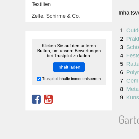
Textilien
Inhaltsv
Zelte, Schirme & Co.
Outd
Prak
Klicken Sie auf den unteren
Schö
Button, um unsere Bewertungen
Fest
bei Trustpilot zu laden.
Ratta
Inhalt laden
Poly
Trustpilot Inhalte immer entsperren
Gemü
Meta
Kuns
Gart