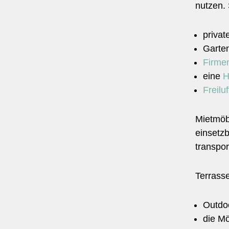
nutzen.
privat
Garte
Firme
eine
H
Freilu
Mietmöbe
einsetzb
transpor
Terrass
Outdoo
die M