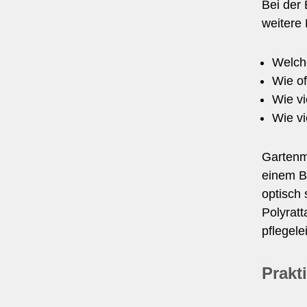
Bei der
weitere
Welch
Wie of
Wie vi
Wie vi
Gartenm
einem Ba
optisch
Polyratt
pflegele
Prakt