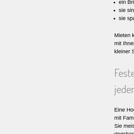
ein Br
sie si
sie sp
Mieten 
mit Ihn
kleiner
Fest
jede
Eine Hoc
mit Fam
Sie meis