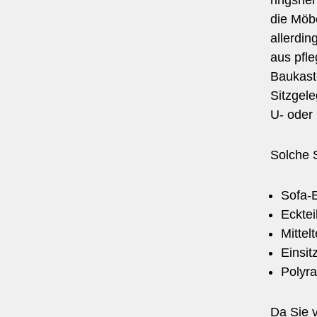
ringshe
die Möbe
allerdin
aus pfl
Baukast
Sitzgele
U- oder
Solche 
Sofa-E
Ecktei
Mittel
Einsit
Polyra
Da Sie 