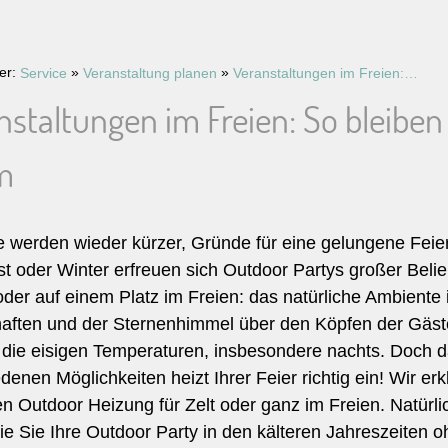
ier:
»
»
Service
Veranstaltung planen
Veranstaltungen im Freien: So bleiben Ihre Gäste auch draußen warm
nstaltungen im Freien: So bleibe
m
 werden wieder kürzer, Gründe für eine gelungene Feier g
t oder Winter erfreuen sich Outdoor Partys großer Belie
der auf einem Platz im Freien: das natürliche Ambiente i
aften und der Sternenhimmel über den Köpfen der Gäst
 die eisigen Temperaturen, insbesondere nachts. Doch daf
denen Möglichkeiten heizt Ihrer Feier richtig ein! Wir er
en Outdoor Heizung für Zelt oder ganz im Freien. Natürl
ie Sie Ihre Outdoor Party in den kälteren Jahreszeiten