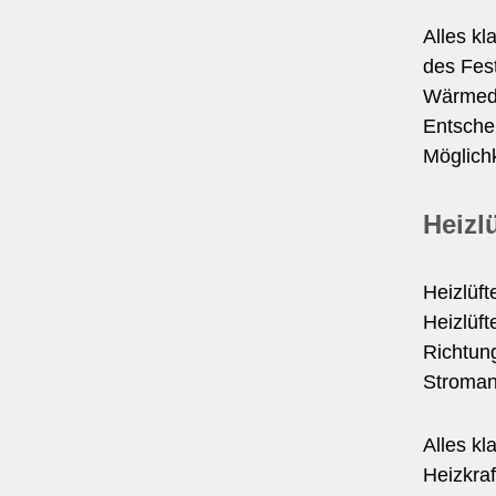
Alles kl
des Fest
Wärmedä
Entschei
Möglichk
Heizlü
Heizlüft
Heizlüft
Richtun
Stromans
Alles kl
Heizkraf