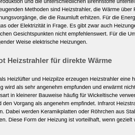
oduktion und die unterschiedlichen Brennstoffe untertei
zeugenden Methoden sind Heizstrahler, die Wärme über 
nungsvorgänge, die die Raumluft erhitzen. Für die Ener
s oder Elektrizität in Frage. Es gibt zwar auch Heizunge
schen Gesichtspunkten nicht empfehlenswert. Für die U
gender Weise elektrische Heizungen.
rot Heizstrahler für direkte Wärme
ls Heizlüfter und Heizpilze erzeugen Heizstrahler eine h
ng wird als sehr angenehm empfunden und erwärmt nicht
art in kleinerer Bauweise häufig für Wickeltische verwen
nd den Vorgang als angenehm empfindet. Infrarot Heizstr
n. Dabei werden Keramikplatten oder Röhrchen aus Stahl
en. Diese Form der Heizung ist vorteilhaft, wenn gezielt