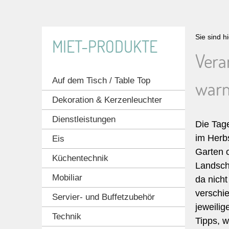
Sie sind h
MIET-PRODUKTE
Vera
Auf dem Tisch / Table Top
war
Dekoration & Kerzenleuchter
Dienstleistungen
Die Tage
im Herbs
Eis
Garten o
Küchentechnik
Landsch
Mobiliar
da nicht
verschie
Servier- und Buffetzubehör
jeweilig
Technik
Tipps, w