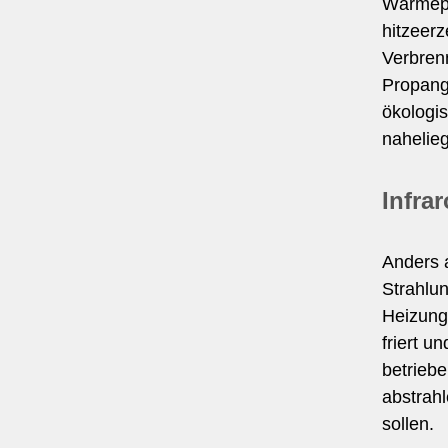
Wärmepr
hitzeer
Verbren
Propanga
ökologi
nahelie
Infra
Anders a
Strahlu
Heizungs
friert u
betriebe
abstrahl
sollen.