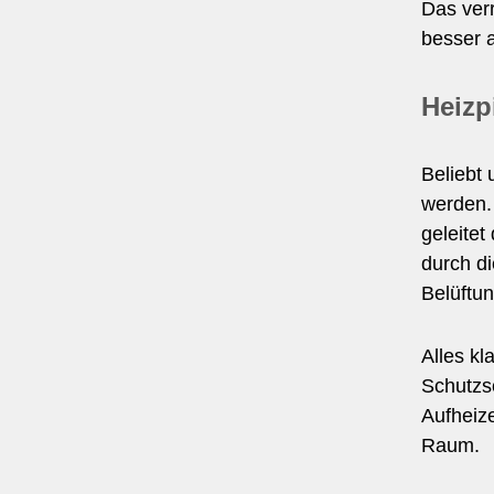
Das verr
besser 
Heizp
Beliebt 
werden.
geleitet
durch d
Belüftu
Alles kl
Schutzsc
Aufheize
Raum.