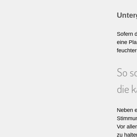
Unter
Sofern d
eine Pl
feuchter
So s
die 
Neben e
Stimmung
Vor all
zu halte