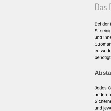
Das 
Bei der 
Sie eini
und Inn
Stromans
entweder
benötig
Absta
Jedes Ge
anderen
Sicherh
und jewe