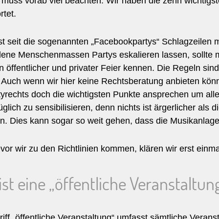
 muss vorab viel beachten. Wir haben die zehn wichtigs
tet.
rst seit die sogenannten „Facebookpartys“ Schlagzeilen
dene Menschenmassen Partys eskalieren lassen, sollte m
 öffentlicher und privater Feier kennen. Die Regeln sind 
 Auch wenn wir hier keine Rechtsberatung anbieten könn
tyrechts doch die wichtigsten Punkte ansprechen um alle
glich zu sensibilisieren, denn nichts ist ärgerlicher als 
en. Dies kann sogar so weit gehen, dass die Musikanlag
or wir zu den Richtlinien kommen, klären wir erst einma
ist eine „öffentliche Veranstaltun
iff „öffentliche Veranstaltung“ umfasst sämtliche Veran