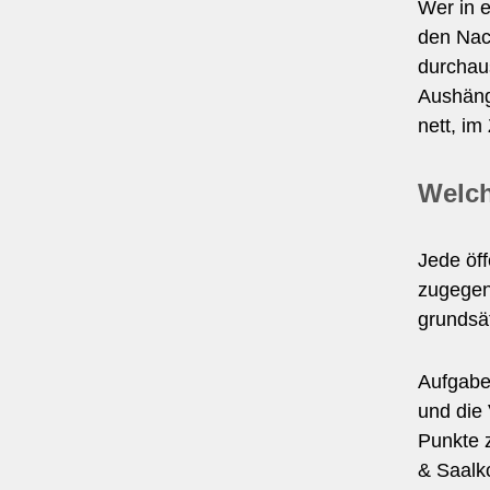
Wer in e
den Nach
durchau
Aushäng
nett, im
Welch
Jede öff
zugegen 
grundsät
Aufgabe
und die 
Punkte z
& Saalk