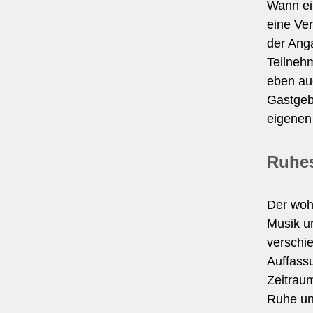
Wann ein
eine Ver
der Anga
Teilnehm
eben au
Gastgebe
eigenen 
Ruhes
Der wohl
Musik un
verschi
Auffass
Zeitrau
Ruhe und