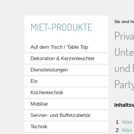
Sie sind h
MIET-PRODUKTE
Priv
Auf dem Tisch / Table Top
Unter
Dekoration & Kerzenleuchter
und R
Dienstleistungen
Part
Eis
Küchentechnik
Mobiliar
Inhalts
Servier- und Buffetzubehör
Was i
Technik
Was i