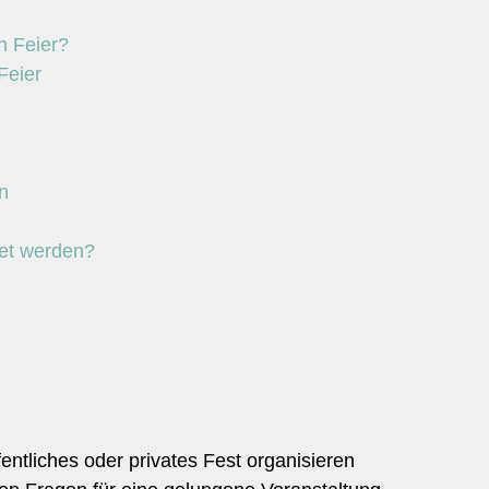
n Feier?
Feier
n
et werden?
entliches oder privates Fest organisieren