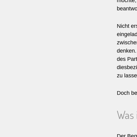
möchte,
beantwor
Nicht e
eingela
zwischen
denken.
des Par
diesbezü
zu lass
Doch bev
Was 
Der Begr