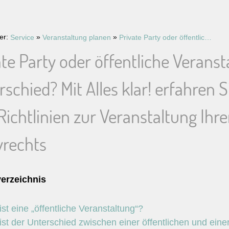
ier:
»
»
Service
Veranstaltung planen
Private Party oder öffentliche Veranstaltung – Kennen Sie den Unterschied? Mit Alles klar! erfahren Sie alles über Vorschriften und Richtlinien zur Veranstaltung Ihrer Feier. Das 1 mal 1 des Partyrechts
ate Party oder öffentliche Verans
schied? Mit Alles klar! erfahren S
ichtlinien zur Veranstaltung Ihrer
yrechts
verzeichnis
st eine „öffentliche Veranstaltung“?
st der Unterschied zwischen einer öffentlichen und eine