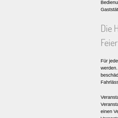
Bedienu
Gaststä
Die 
Feier
Für jede
werden.
beschäd
Fahrläss
Veransta
Veransta
einen Ve