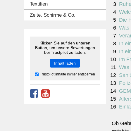
Textilien
Ruhe
Welch
Zelte, Schirme & Co.
Die H
Was 
Vera
Klicken Sie auf den unteren
In ei
Button, um unsere Bewertungen
In e
bei Trustpilot zu laden.
Im F
Inhalt laden
Was 
Trustpilot Inhalte immer entsperren
Sanit
Poliz
GEMA
Alter
Einla
Ob Gebur