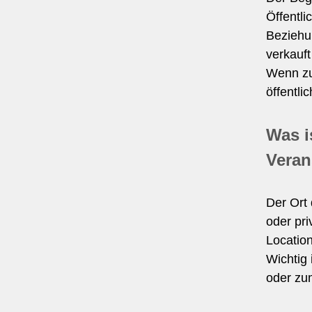
Öffentli
Beziehun
verkauft
Wenn zur
öffentli
Was i
Veran
Der Ort 
oder pri
Location
Wichtig 
oder zum