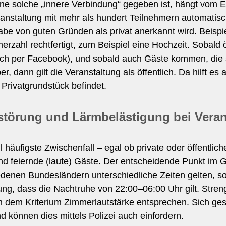
e solche „innere Verbindung“ gegeben ist, hängt vom Ein
anstaltung mit mehr als hundert Teilnehmern automatisch 
be von guten Gründen als privat anerkannt wird. Beispi
erzahl rechtfertigt, zum Beispiel eine Hochzeit. Sobald ö
ch per Facebook), und sobald auch Gäste kommen, die 
r, dann gilt die Veranstaltung als öffentlich. Da hilft e
Privatgrundstück befindet.
törung und Lärmbelästigung bei Veran
 häufigste Zwischenfall – egal ob private oder öffentlich
d feiernde (laute) Gäste. Der entscheidende Punkt im G
edenen Bundesländern unterschiedliche Zeiten gelten, s
ung, dass die Nachtruhe von 22:00–06:00 Uhr gilt. Str
m dem Kriterium Zimmerlautstärke entsprechen. Sich ge
 können dies mittels Polizei auch einfordern.