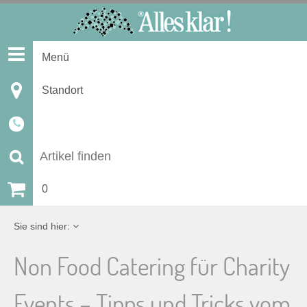
S
k
i
Menü
p
t
Standort
o
c
o
n
S
t
u
0
e
n
c
Sie sind hier:
t
h
Non Food Catering für Charity
e
Events – Tipps und Tricks vom