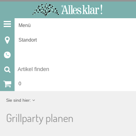
S
k
i
Menü
p
t
Standort
o
c
o
n
S
t
u
0
e
n
c
Sie sind hier:
t
h
Grillparty planen
e