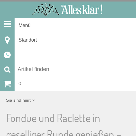
S
k
i
Menü
p
t
Standort
o
c
o
n
S
t
u
0
e
n
c
Sie sind hier:
t
h
Fondue und Raclette in
e
geselliger Runde genießen –