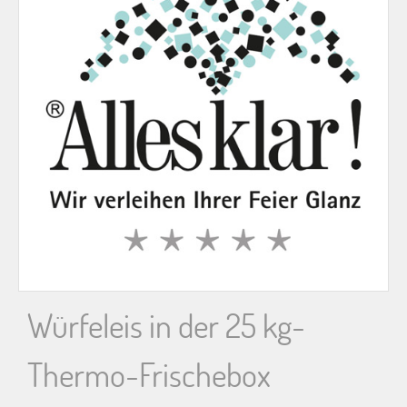
n
n
a
c
h
:
Würfeleis in der 25 kg-
Thermo-Frischebox