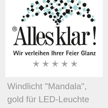
n
n
a
c
h
:
Windlicht "Mandala",
gold für LED-Leuchte