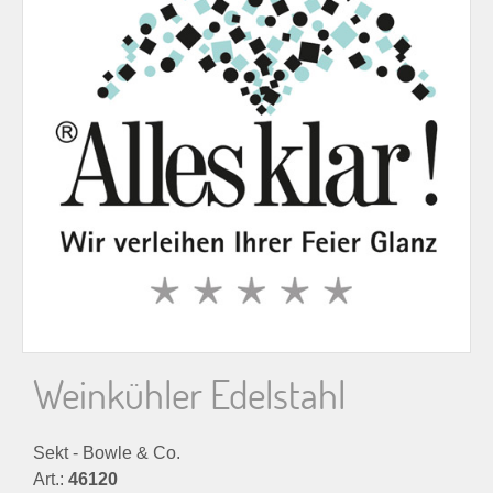
n
n
a
c
h
:
Weinkühler Edelstahl
Sekt - Bowle & Co.
Art.:
46120