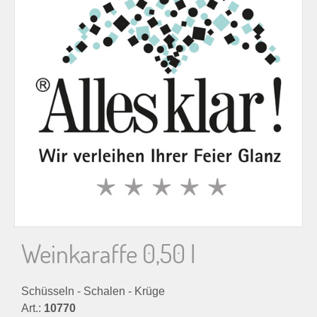
n
n
a
c
h
:
Weinkaraffe 0,50 l
Schüsseln - Schalen - Krüge
Art.:
10770