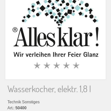
n
n
a
c
h
:
Wasserkocher, elektr. 1,8 l
Technik Sonstiges
Art.:
50400