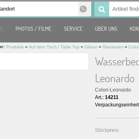
tandort
Suchen
nach:
TE
PHOTOS / FILME
SERVICE
ÜBER UNS
KON
ier:
»
»
»
»
Produkte
Auf dem Tisch / Table Top
Gläser
Glasserien
Colo
Wasserbech
Leonardo
Colori-Leonardo
Art.:
14211
Verpackungseinheit
Stückpreis: