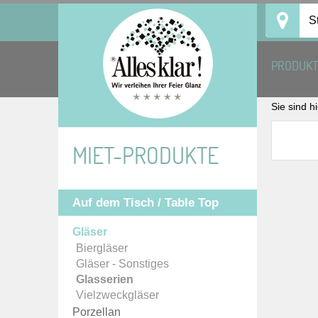
Skip
S
to
content
PRODUK
Sie sind h
MIET-PRODUKTE
Auf dem Tisch / Table Top
Gläser
Biergläser
Gläser - Sonstiges
Glasserien
Vielzweckgläser
Porzellan