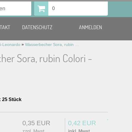
0
TAKT
DATENSCHUTZ
ANMELDEN
»
ri-Leonardo
Wasserbecher Sora, rubin Colori – Leonardo
er Sora, rubin Colori -
:
25 Stück
*
0,35 EUR
0,42 EUR
zzgl. Mwst.
inkl. Mwst.