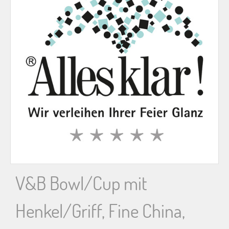
n
n
a
c
h
:
V&B Bowl/Cup mit
Henkel/Griff, Fine China,