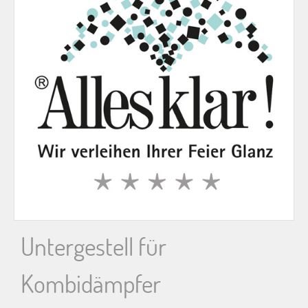
n
n
a
c
h
:
Untergestell für
Kombidämpfer