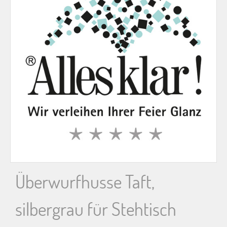
n
n
a
c
h
:
Überwurfhusse Taft,
silbergrau für Stehtisch