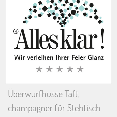
n
n
a
c
h
:
Überwurfhusse Taft,
champagner für Stehtisch