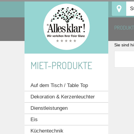
Skip
S
to
content
PRODUK
Sie sind h
MIET-PRODUKTE
Auf dem Tisch / Table Top
Dekoration & Kerzenleuchter
Dienstleistungen
Eis
Küchentechnik