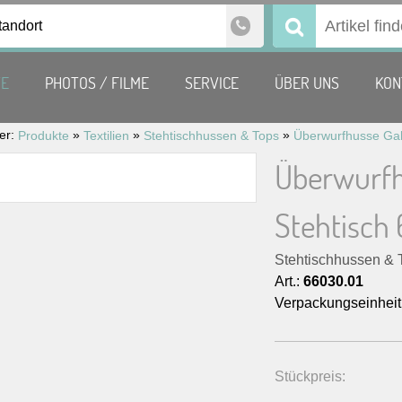
tandort
Suchen
nach:
TE
PHOTOS / FILME
SERVICE
ÜBER UNS
KON
ier:
»
»
»
Produkte
Textilien
Stehtischhussen & Tops
Überwurfh
Stehtisch
Stehtischhussen & 
Art.:
66030.01
Verpackungseinheit
Stückpreis: