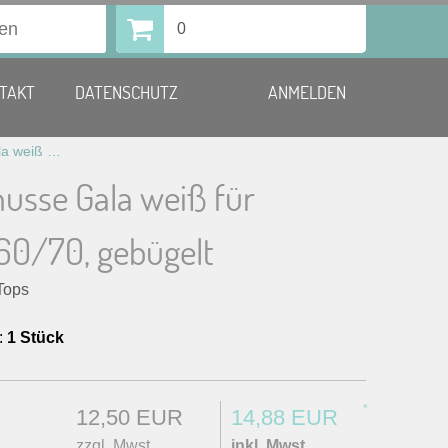
0
TAKT
DATENSCHUTZ
ANMELDEN
Überwurfhusse Gala weiß für Stehtisch 60/70, gebügelt
usse Gala weiß für
 60/70, gebügelt
Tops
:
1 Stück
*
12,50 EUR
14,88 EUR
zzgl. Mwst.
inkl. Mwst.