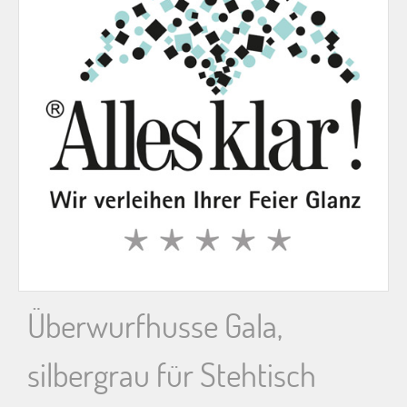
n
n
a
c
h
:
Überwurfhusse Gala,
silbergrau für Stehtisch