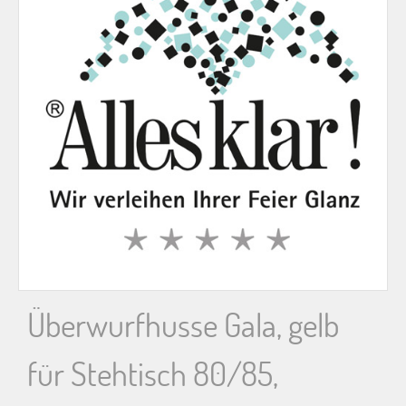
n
n
a
c
h
:
Überwurfhusse Gala, gelb
für Stehtisch 80/85,