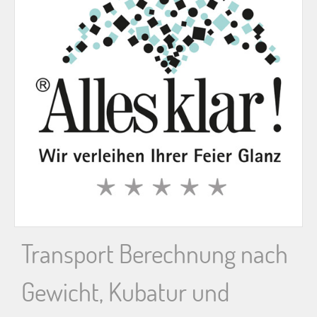
n
n
a
c
h
:
Transport Berechnung nach
Gewicht, Kubatur und