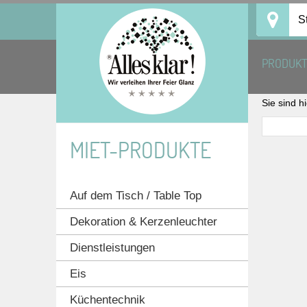
Skip
S
to
content
PRODUK
Sie sind h
MIET-PRODUKTE
Auf dem Tisch / Table Top
Dekoration & Kerzenleuchter
Dienstleistungen
Eis
Küchentechnik