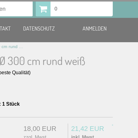
0
TAKT
DATENSCHUTZ
ANMELDEN
Tischtuch Ø 300 cm rund weiß
 Ø 300 cm rund weiß
beste Qualität)
:
1 Stück
*
18,00 EUR
21,42 EUR
zzgl. Mwst.
inkl. Mwst.