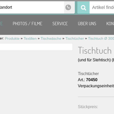
tandort
Suchen
nach:
TE
PHOTOS / FILME
SERVICE
ÜBER UNS
KON
ier:
»
»
»
»
Produkte
Textilien
Tischwäsche
Tischtücher
Tischtuch
(und für Stehtisch) (
Tischtücher
Art.:
70450
Verpackungseinheit
Stückpreis: